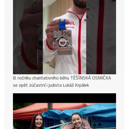
8. ročníku charitativního běhu TĚŠÍNSKÁ OSMIČKA
se opět zúčastní i judista Lukáš Krpálek