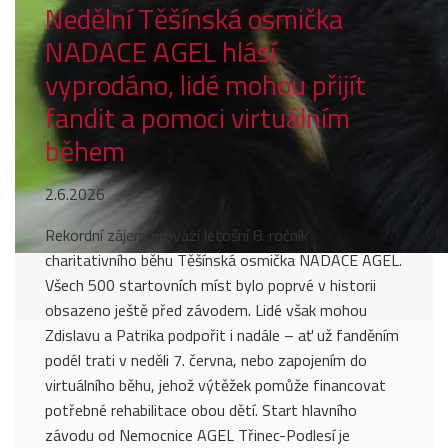
Nedělní Těšínská osmička
NADACE AGEL hlásí
vyprodáno, lidé mohou přijít
fandit a pomoci virtuálním
během
2.6.2026
Rekordní zájem provází letošní 8. ročník
charitativního běhu Těšínská osmička NADACE AGEL.
Všech 500 startovních míst bylo poprvé v historii
obsazeno ještě před závodem. Lidé však mohou
Zdislavu a Patrika podpořit i nadále – ať už fanděním
podél trati v neděli 7. června, nebo zapojením do
virtuálního běhu, jehož výtěžek pomůže financovat
potřebné rehabilitace obou dětí. Start hlavního
závodu od Nemocnice AGEL Třinec-Podlesí je