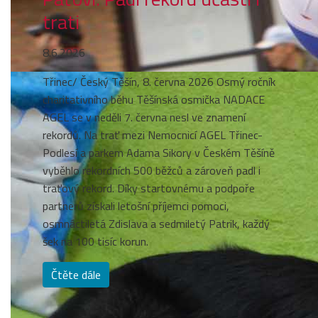
trati
8.6.2026
Třinec/ Český Těšín, 8. června 2026 Osmý ročník
charitativního běhu Těšínská osmička NADACE
AGEL se v neděli 7. června nesl ve znamení
rekordů. Na trať mezi Nemocnicí AGEL Třinec-
Podlesí a parkem Adama Sikory v Českém Těšíně
vyběhlo rekordních 500 běžců a zároveň padl i
traťový rekord. Díky startovnému a podpoře
partnerů získali letošní příjemci pomoci,
osmnáctiletá Zdislava a sedmiletý Patrik, každý
šek na 100 tisíc korun.
Čtěte dále