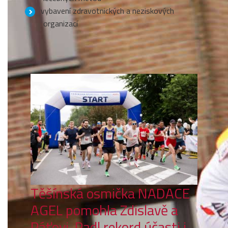
vybavení zdravotnických a neziskových
organizací
Těšínská osmička NADACE
AGEL pomohla Zdislavě a
Páťovi. Padl rekord účasti i