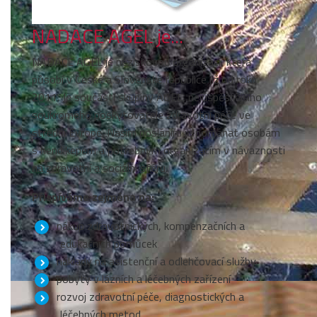
NADACE AGEL je...
NADACE AGEL je neziskovou organizací, která
působí v České a Slovenské republice již od roku
2011. Je součástí skupiny AGEL, nejúspěšnějšího
soukromého poskytovatele zdravotní péče ve
střední Evropě. Naším posláním je pomáhat osobám
s hendikepem a potřebným organizacím v návaznosti
na zdravotní a sociální sféru.
Přispíváme zejména na:
nákup zdravotnických, kompenzačních a
edukačních pomůcek
náklady na asistenční a odlehčovací služby
pobyty v lázních a léčebných zařízení
rozvoj zdravotní péče, diagnostických a
léčebných metod